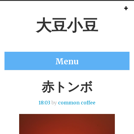
大豆小豆
Menu
赤トンボ
18:03
by
common coffee